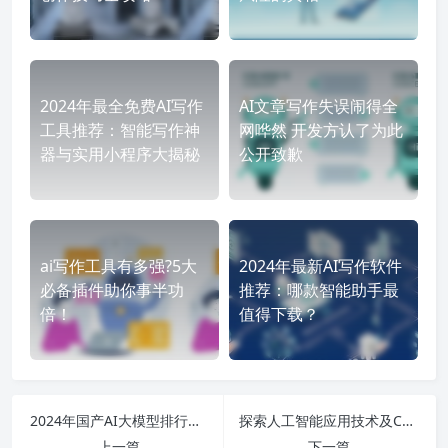
2024年最全免费AI写作
AI文章写作失误闹得全
工具推荐：智能写作神
网哗然 开发方认了为此
器与实用小程序大揭秘
公开致歉
ai写作工具有多强?5大
2024年最新AI写作软件
必备插件助你事半功
推荐：哪款智能助手最
倍！
值得下载？
2024年国产AI大模型排行榜揭晓，哪些企业将引领技术变革之路？
探索人工智能应用技术及ChatGPT4.0的未来：就业方向与实用指南
上一篇
下一篇