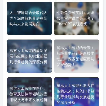
人工智能是否会取代人
七款免费AI实测：调研
类？深度解析其潜在影
报告写作谁才是王者？
响与未来发展方向
ChatGPT表现堪忧！
揭示人工智能的未来：
探索人工智能的最新发
从经典书籍到最新技术
展与应用：从职业前景
动态，探索领域应用与
到行业趋势的深度分析
发展趋势！
揭示人工智能机器人伴
探讨人工智能在医疗、
侣的未来：从入门书籍
教育及法律等领域的应
到行业现状与发展趋势
用现状与未来发展趋势
的深度分析