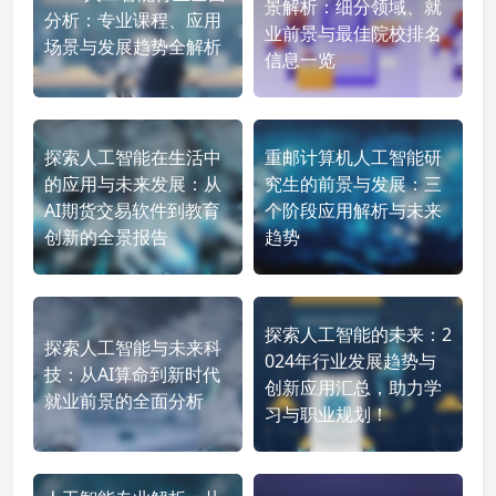
景解析：细分领域、就
分析：专业课程、应用
业前景与最佳院校排名
场景与发展趋势全解析
信息一览
探索人工智能在生活中
重邮计算机人工智能研
的应用与未来发展：从
究生的前景与发展：三
AI期货交易软件到教育
个阶段应用解析与未来
创新的全景报告
趋势
探索人工智能的未来：2
探索人工智能与未来科
024年行业发展趋势与
技：从AI算命到新时代
创新应用汇总，助力学
就业前景的全面分析
习与职业规划！