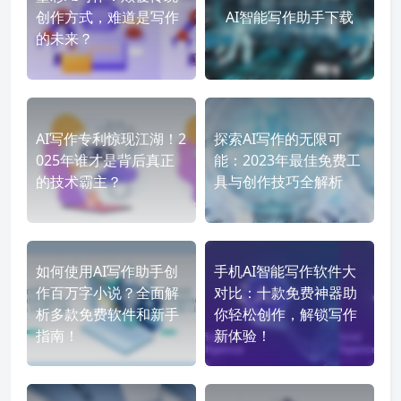
创作方式，难道是写作
AI智能写作助手下载
的未来？
AI写作专利惊现江湖！2
探索AI写作的无限可
025年谁才是背后真正
能：2023年最佳免费工
的技术霸主？
具与创作技巧全解析
如何使用AI写作助手创
手机AI智能写作软件大
作百万字小说？全面解
对比：十款免费神器助
析多款免费软件和新手
你轻松创作，解锁写作
指南！
新体验！