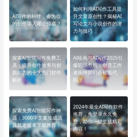
如何利用AI写作工具提
AI写作的秋叶，会为你
升文章原创性？揭秘AI
的创作添入哪些惊喜？
写论文与小说创作的潜
力与技巧
探索AI智能写作免费工
AI绘画与AI写作2025引
具：提升创作效率与创
爆职场危机：创意工作
新能力的十大热门软件
者疾呼我们会被取代
解析
吗？
2024年最全AI写作软件
探索免费AI智能写作神
推荐，免登录永久免
器：3000字文案生成器
费，助你一键生成精彩
及其老版本下载推荐！
内容！