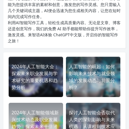
能为您提供丰富的素材和创意，激发您的写作灵感。您只需输入
几个关键词或主题，AI便会迅速为您生成相关内容，让您在短时
间内完成写作任务。
利用AI智能写作工具，轻松生成高质量内容。无论是文章、博客
还是创意写作，我们的免费 AI 助手都能帮助你提升写作效率，
激发灵感。来智语AI体验
ChatGPT中文版
，开启你的智能写作
之旅！
2024年人工智能大会：
人工智能的崛起：如何
探索未来职业发展与学
影响未来技术与就业领
术研究的重要机遇和趋
域的发展动态与前景分
势分析
析？
2024年人工智能领域新
探讨人工智能会否取代
兴技术动态及职业发展
人类的深刻影响与未来
趋势：探索未来十倍潜
机遇：从课程到技术应