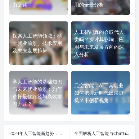
力之路
用的全景分析
人工智能真的会取代人
探索人工智能领域：硕
类吗？探讨其影响、应
士就业前景、技术应用
用与未来发展方向的深
及未来发展趋势
入分析
学人工智能的基础知识
元空智能：AI工具创业
与未来就业前景：如何
如何把握新时代出海良
选择最优路径与高效学
机？丨创新视角
习方式？
2024年人工智能新趋势：从高考作文到投资理财，全面解析未来发展潜力与案例应用
全面解析人工智能与ChatGPT：最新应用、技术进展与未来挑战