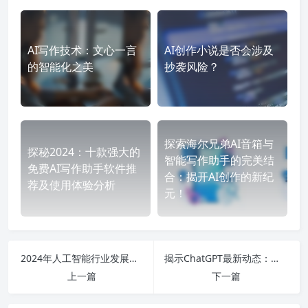
AI写作技术：文心一言
AI创作小说是否会涉及
的智能化之美
抄袭风险？
探索海尔兄弟AI音箱与
探秘2024：十款强大的
智能写作助手的完美结
免费AI写作助手软件推
合：揭开AI创作的新纪
荐及使用体验分析
元！
2024年人工智能行业发展全景分析：细分领域和前沿技术变革的最新趋势与投资机会探索
揭示ChatGPT最新动态：从版本演变到人工智能的未来应用与挑战
上一篇
下一篇