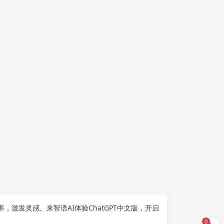
率，激发灵感。来智语AI体验
ChatGPT中文版
，开启
0