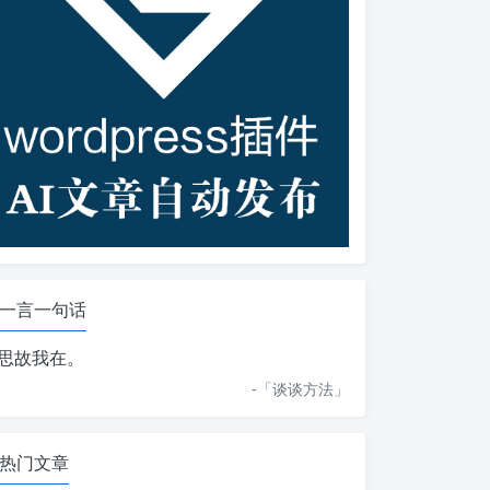
一言一句话
思故我在。
-「
谈谈方法
」
热门文章