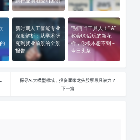
到行业前沿应用案例
款
新时期人工智能专业
“别再当工具人！” AI
深度解析：从学术研
教会00后玩的新花
的
究到就业前景的全景
样，你根本想不到 –
报告
今日头条
AI写作软件推荐及其自动生成作文的实用技巧
探寻AI大模型领域，投资哪家龙头股票最具潜力？
下一篇