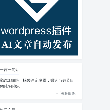
一言一句话
盏教坏细路，脑袋注定发霉，赈灾当做节目，
解叫座叫好。
-「
教坏细路
」
热门文章