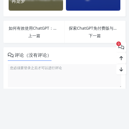
再是梦
如何有效使用ChatGPT：从官网登录到免付费版的全面指南与应用分析
探索ChatGPT免付费版与网页应用的潜力：人工智能投资与学习路径全解析
上一篇
下一篇
0
评论（没有评论）
利用智语
AI写作
工具，轻松生成高质量内容。无论是文章、博客
还是创意写作，我们的免费 AI 助手都能帮助你提升写作效ai
率，激发灵感。来智语AI体验
ChatGPT中文版
，开启你的智能ai