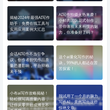
AI写作拍摄火热来袭！
揭秘2024年最强AI写作
小鲜肉团队花式创作，
助手：免费在线工具与
带你体验未来科技的魅
实用应用案例大汇总
力，你准备好了吗？
会话AI写作不当引争
这个ai量化写作的秘
议，创作者担忧作品质
诀，99%的人都还在苦
量恐遭影响，平台辩称
苦探索！
未干预
小布ai写作攻略揭秘！
我试用了一个月的脑力
轻松撰写高质量内容，
写作AI，竟然写出这些
让你从零开始成博主不
惊艳文章