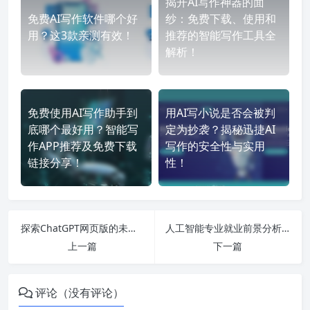
揭开AI写作神器的面
免费AI写作软件哪个好
纱：免费下载、使用和
用？这3款亲测有效！
推荐的智能写作工具全
解析！
免费使用AI写作助手到
用AI写小说是否会被判
底哪个最好用？智能写
定为抄袭？揭秘迅捷AI
作APP推荐及免费下载
写作的安全性与实用
链接分享！
性！
探索ChatGPT网页版的未来：人工智能在二本专业中的就业前景与最新技术动态分析
人工智能专业就业前景分析：ChatGPT如何改变2022年的网络对话与AI产业市场
上一篇
下一篇
评论（没有评论）