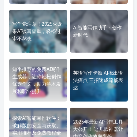
写作党注意！2025火龙
AI智能写作助手：创作
果AI续写查重，轻松过
新时代
审不熬夜
知乎推荐的免费AI写作
英语写作卡顿 AI揪出语
生成器，让你轻松创作
法痛点 三招速成流畅表
优秀作文，助力学术发
达
展和职业提升！
探索AI智能写作软件：
2025年最新AI写作工具
破解版的安全与获取、
大公开！ 这几款神器让
实用推荐及免费教程全
内容创作效率翻倍