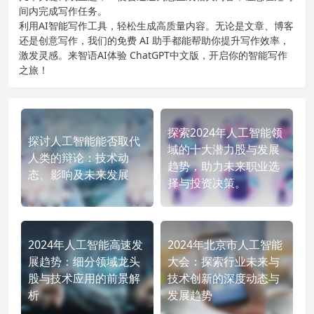
间内完成写作任务。
利用AI智能写作工具，轻松生成高质量内容。无论是文章、博客
还是创意写作，我们的免费 AI 助手都能帮助你提升写作效率，
激发灵感。来智语AI体验
ChatGPT中文版
，开启你的智能写作
之旅！
探索2024年人工智能领
探讨人工智能能否取代
域的十大潜力股与发展
人类的辩论：技术动
趋势，助力未来职业选
态、影响及未来发展
择与投资决策。
2024年人工智能高速发
2024年北京市人工智能
展趋势：细分领域龙头
大会：探索行业未来与
股与技术应用的前景解
技术创新的深度动态与
析
发展趋势