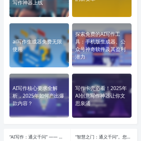
写作神器上线
探索免费的AI写作工
ai写作生成器免费无限
具：手机版生成器、公
使用
众号神奇软件及其盈利
潜力
AI写作核心要求全解
写作卡壳必看！2025年
析，2025年如何产出爆
AI创意写作神器让你文
款内容？
思泉涌
“AI写作：通义千问” —— 您对AI写作技术有哪些疑问呢？
“智慧之门：通义千问”。您是否渴望探索这扇神秘之门背后的千种奇妙问题呢？