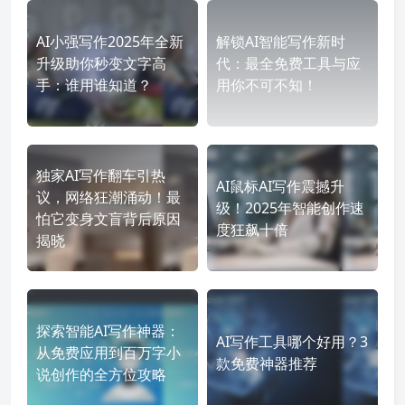
AI小强写作2025年全新
解锁AI智能写作新时
升级助你秒变文字高
代：最全免费工具与应
手：谁用谁知道？
用你不可不知！
独家AI写作翻车引热
AI鼠标AI写作震撼升
议，网络狂潮涌动！最
级！2025年智能创作速
怕它变身文盲背后原因
度狂飙十倍
揭晓
探索智能AI写作神器：
AI写作工具哪个好用？3
从免费应用到百万字小
款免费神器推荐
说创作的全方位攻略