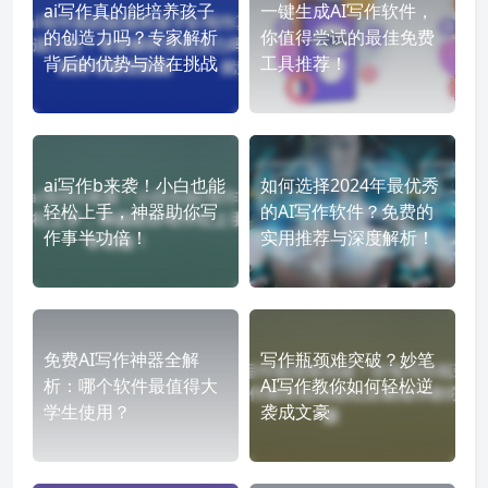
ai写作真的能培养孩子
一键生成AI写作软件，
的创造力吗？专家解析
你值得尝试的最佳免费
背后的优势与潜在挑战
工具推荐！
ai写作b来袭！小白也能
如何选择2024年最优秀
轻松上手，神器助你写
的AI写作软件？免费的
作事半功倍！
实用推荐与深度解析！
免费AI写作神器全解
写作瓶颈难突破？妙笔
析：哪个软件最值得大
AI写作教你如何轻松逆
学生使用？
袭成文豪