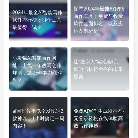
探寻2024年最佳AI智能
2024年最全AI智能写作
写作工具：免费与收费
软件排行榜：哪个工具
软件全面排名，以及应
最值得一试？
用案例分析
小发猫AI智能写作网
让“数字人”实现会话、
址：上线一年改写创作
倾听与执行命令的未来
规则，2025年将颠覆何
探索！
界？
ai写作效率低？发现这3
免费AI写作生成器推荐-
款神器，1小时搞定一周
无登录轻松在线体验高
内容！
效写作神器